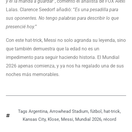
y él la manda a guardar
”, comentó el analista de FOX Alexi
Lalas. Clarence Seedorf añadió: “
Es una pesadilla para
sus oponentes. No tengo palabras para describir lo que
presencié hoy.
”
Con este hat-trick, Messi no solo agranda su leyenda, sino
que también demuestra que la edad no es un
impedimento para seguir haciendo historia. El Mundial
2026 apenas comienza, y ya nos ha regalado una de sus
noches más memorables.
Tags
Argentina
,
Arrowhead Stadium
,
fútbol
,
hat-trick
,
Kansas City
,
Klose
,
Messi
,
Mundial 2026
,
récord