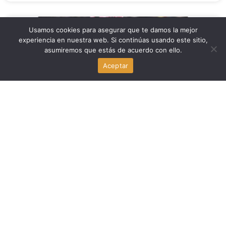
Deportes
Usamos cookies para asegurar que te damos la mejor
experiencia en nuestra web. Si continúas usando este sitio,
asumiremos que estás de acuerdo con ello.
Inter Miami vs Atlético de San Luis: La Leagues Cup
2026 arranca en el Nu Stadium
Aceptar
agosto 4, 2026
Deportes
Mario Cristobal extiende su contrato con los Miami
Hurricanes
agosto 4, 2026