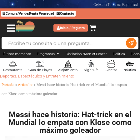
Celestia Turismo Espiritual
Compra/Vende/Renta Propiedad
Contacto
Inicio / Registro
Último momento
Programas
Distincion "Men of Peace"
Politica
Econ
Restaurants
Guía de Playas
Alojamiento
NightLife
Eventos
Náutica
Deportes
,
Espectáculos y Entretenimiento
Portada
»
Artículos
»
Messi hace historia: Hat-trick en el Mundial lo empata
con Klose como máximo goleador
Messi hace historia: Hat-trick en el
Mundial lo empata con Klose como
máximo goleador