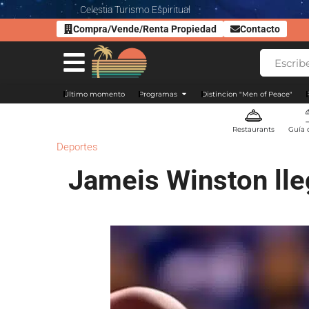
Celestia Turismo Espiritual
Compra/Vende/Renta Propiedad
Contacto
Último momento
Programas
Distincion "Men of Peace"
Restaurants
Guía 
Deportes
Jameis Winston lleg