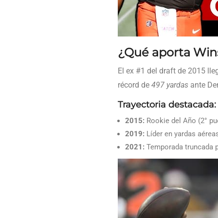
¿Qué aporta Win
El ex #1 del draft de 2015 l
récord de
497 yardas
ante Den
Trayectoria destacada:
2015:
Rookie del Año (2° pu
2019:
Líder en yardas aéreas
2021:
Temporada truncada p