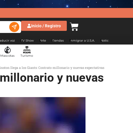
Inicio / Registro
aducir voz
TV Show
Arte
Tiendas
Inmigrar a U.S.A.
Noticias Argentina
Mascotas
Turismo
nston llega a los Giants: Contrato millonario y nuevas expectativas
 millonario y nuevas