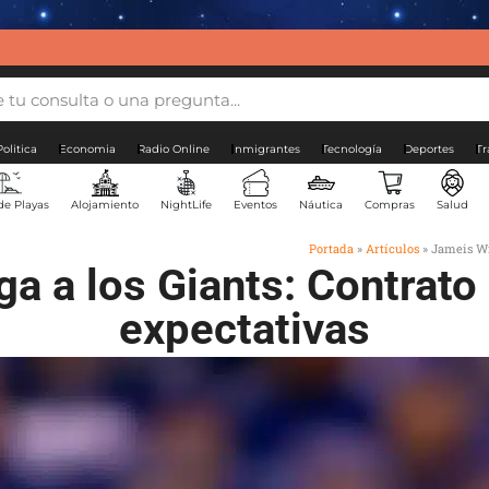
Politica
Economia
Radio Online
Inmigrantes
Tecnología
Deportes
Tr
de Playas
Alojamiento
NightLife
Eventos
Náutica
Compras
Salud
Portada
»
Artículos
»
Jameis Wi
a a los Giants: Contrato
expectativas