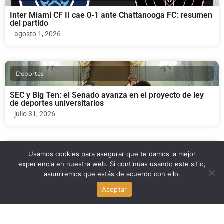
Inter Miami CF II cae 0-1 ante Chattanooga FC: resumen
del partido
agosto 1, 2026
Deportes
SEC y Big Ten: el Senado avanza en el proyecto de ley
de deportes universitarios
julio 31, 2026
Deportes
Usamos cookies para asegurar que te damos la mejor
experiencia en nuestra web. Si continúas usando este sitio,
asumiremos que estás de acuerdo con ello.
Inter Miami vs Columbus Crew: duelo clave de la MLS en
Nu Stadium
Aceptar
julio 31, 2026