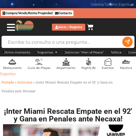
Celestia Turismo Espiritual
Compra/Vende/Renta Propiedad
Contacto
Inicio / Registro
Último momento
Programas
Distincion "Men of Peace"
Politica
Econ
Restaurants
Guía de Playas
Alojamiento
NightLife
Eventos
Náutica
Deportes
Portada
»
Artículos
»
¡Inter Miami Rescata Empate en el 92′ y Gana en
Penales ante Necaxa!
¡Inter Miami Rescata Empate en el 92′
y Gana en Penales ante Necaxa!