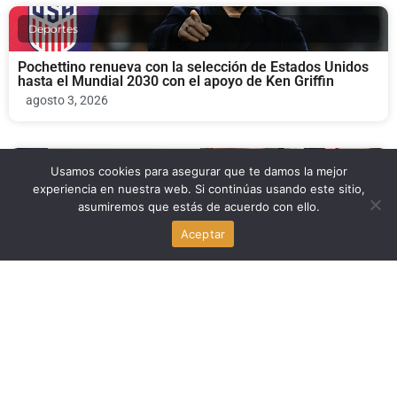
Deportes
Pochettino renueva con la selección de Estados Unidos
hasta el Mundial 2030 con el apoyo de Ken Griffin
agosto 3, 2026
Deportes
Usamos cookies para asegurar que te damos la mejor
experiencia en nuestra web. Si continúas usando este sitio,
asumiremos que estás de acuerdo con ello.
A’Mir Sears se queda en casa: refuerzo clave para los
Miami Hurricanes en la clase 2027
Aceptar
agosto 2, 2026
Deportes
Luis Suárez y Noah Allen firman el empate del Inter
Miami ante Columbus Crew (2-2)
agosto 2, 2026