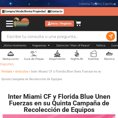
Celestia Turismo Espiritual
Compra/Vende/Renta Propiedad
Contacto
Inicio / Registro
Último momento
Programas
Distincion "Men of Peace"
Politica
Econ
Restaurants
Guía de Playas
Alojamiento
NightLife
Eventos
Náutica
Deportes
Portada
»
Artículos
»
Inter Miami CF y Florida Blue Unen Fuerzas en su
Quinta Campaña de Recolección de Equipos
Inter Miami CF y Florida Blue Unen
Fuerzas en su Quinta Campaña de
Recolección de Equipos