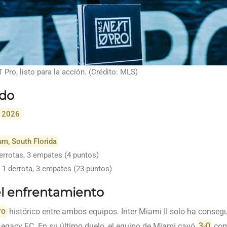
 Pro, listo para la acción. (Crédito: MLS)
ido
e 2026
um, South Florida
derrotas, 3 empates (4 puntos)
, 1 derrota, 3 empates (23 puntos)
l enfrentamiento
ro
histórico entre ambos equipos. Inter Miami II solo ha consegu
egacy FC. En su último duelo, el equipo de Miami cayó
3-0
como