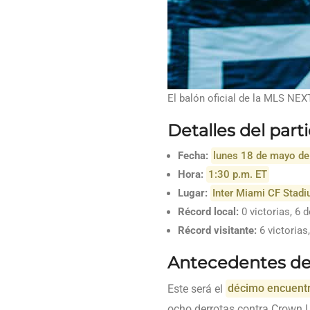
El balón oficial de la MLS NEXT
Detalles del part
Fecha:
lunes 18 de mayo d
Hora:
1:30 p.m. ET
Lugar:
Inter Miami CF Stadi
Récord local:
0 victorias, 6 
Récord visitante:
6 victorias
Antecedentes de
Este será el
décimo encuent
ocho derrotas contra Crown L