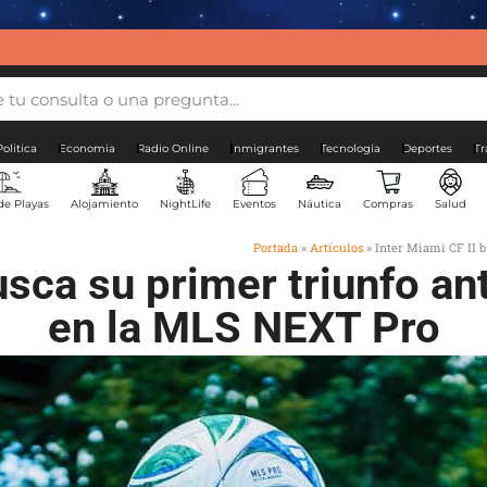
Politica
Economia
Radio Online
Inmigrantes
Tecnología
Deportes
Tr
de Playas
Alojamiento
NightLife
Eventos
Náutica
Compras
Salud
Portada
»
Artículos
»
Inter Miami CF II 
busca su primer triunfo a
en la MLS NEXT Pro