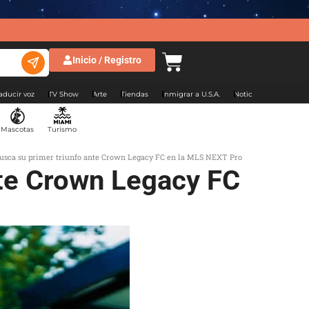
Inicio / Registro
aducir voz
TV Show
Arte
Tiendas
Inmigrar a U.S.A.
Noticias Argentina
Mascotas
Turismo
busca su primer triunfo ante Crown Legacy FC en la MLS NEXT Pro
nte Crown Legacy FC