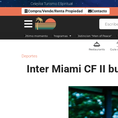
Celestia Turismo Espiritual
Compra/Vende/Renta Propiedad
Contacto
Último momento
Programas
Distincion "Men of Peace"
Restaurants
Guía 
Deportes
Inter Miami CF II 