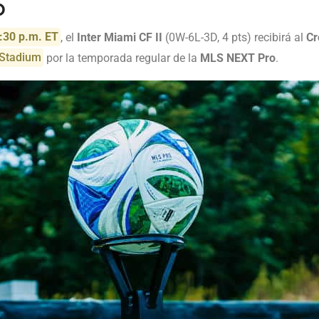
o
:30 p.m. ET
, el
Inter Miami CF II
(0W-6L-3D, 4 pts) recibirá al
Cr
 Stadium
por la temporada regular de la
MLS NEXT Pro
.