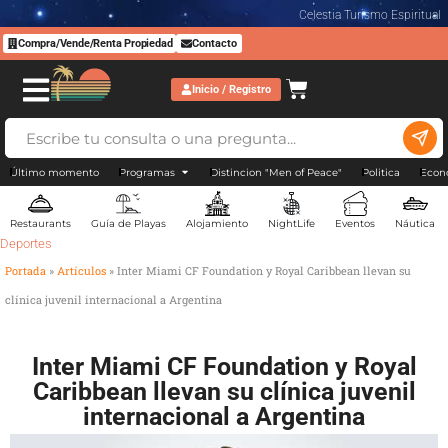
Celestia Turismo Espiritual
Compra/Vende/Renta Propiedad
Contacto
Inicio / Registro
Último momento
Programas
Distincion "Men of Peace"
Politica
Econ
Restaurants
Guía de Playas
Alojamiento
NightLife
Eventos
Náutica
Deportes
Portada
»
Artículos
»
Inter Miami CF Foundation y Royal Caribbean llevan su
clínica juvenil internacional a Argentina
Inter Miami CF Foundation y Royal
Caribbean llevan su clínica juvenil
internacional a Argentina