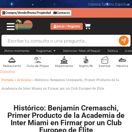
Celestia Turismo Espiritual
Compra/Vende/Renta Propiedad
Contacto
Inicio / Registro
Último momento
Programas
Distincion "Men of Peace"
Politica
Econ
Restaurants
Guía de Playas
Alojamiento
NightLife
Eventos
Náutica
Deportes
Portada
»
Artículos
»
Histórico: Benjamin Cremaschi, Primer Producto de la
Academia de Inter Miami en Firmar por un Club Europeo de Élite
Histórico: Benjamin Cremaschi,
Primer Producto de la Academia de
Inter Miami en Firmar por un Club
Europeo de Élite