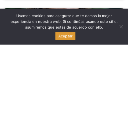
Usamos cookies para asegurar que te damos la mejor
Deportes
experiencia en nuestra web. Si continúas usando este sitio,
asumiremos que estás de acuerdo con ello.
Alarma en Miami: la unidad de tight ends de los Dolphins
se queda sin efectivos por lesiones
Aceptar
agosto 4, 2026
Deportes
Miami Slice y La Birra Bar se unen a la oferta
gastronómica del Nu Stadium
agosto 4, 2026