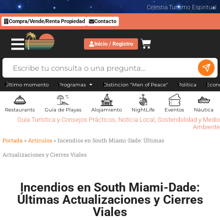
Celestia Turismo Espiritual
Compra/Vende/Renta Propiedad
Contacto
Inicio / Registro
Último momento
Programas
Distincion "Men of Peace"
Politica
Econ
Restaurants
Guía de Playas
Alojamiento
NightLife
Eventos
Náutica
Guía Turística y Consejos Prácticos
,
Noticia Local
,
Sostenibilidad y Medio
Ambiente
Portada
»
Artículos
»
Incendios en South Miami-Dade: Últimas
Actualizaciones y Cierres Viales
Incendios en South Miami-Dade:
Últimas Actualizaciones y Cierres
Viales