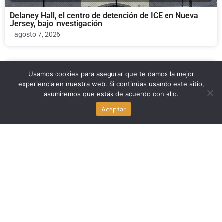
Delaney Hall, el centro de detención de ICE en Nueva
Jersey, bajo investigación
agosto 7, 2026
Economia
Usamos cookies para asegurar que te damos la mejor
experiencia en nuestra web. Si continúas usando este sitio,
asumiremos que estás de acuerdo con ello.
Michael Carbonara y las criptomonedas: su campaña al
Congreso de Estados Unidos por Florida bajo la lupa
Aceptar
agosto 7, 2026
Familia y Crianza
Jose Dotres pide a padres haitianos llevar a sus hijos a
la escuela en Miami-Dade ante el fin del TPS
agosto 7, 2026