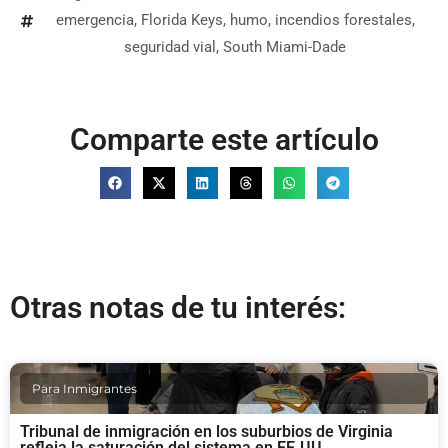
emergencia
,
Florida Keys
,
humo
,
incendios forestales
,
seguridad vial
,
South Miami-Dade
Comparte este artículo
Otras notas de tu interés:
Para Inmigrantes
Tribunal de inmigración en los suburbios de Virginia
refleja la saturación del sistema en EE.UU.