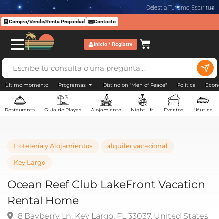
Celestia Turismo Espiritual
Compra/Vende/Renta Propiedad
Contacto
Inicio / Registro
Último momento
Programas
Distincion "Men of Peace"
Politica
Econ
Restaurants
Guía de Playas
Alojamiento
NightLife
Eventos
Náutica
Hotelería y Alojamientos
alquiler vacacional
Key Largo
Ocean Reef Club LakeFront Vacatio
Rental Home