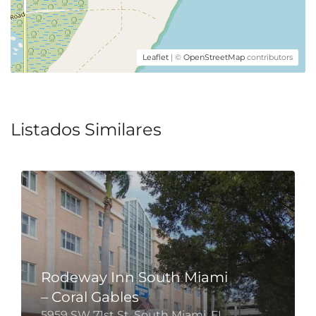
Leaflet
| ©
OpenStreetMap
contributors
Listados Similares
Rodeway Inn South Miami
– Coral Gables
5959 SW 71st St, South Miami, FL