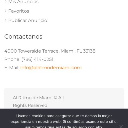
Mis Anuncios
Favoritos
Publicar Anuncio
Contactanos
4000 Towerside Terrace, Miami, FL 33138
Phone: (786) 414-0251
E-Mail:
info@alritmodemiami.com
Al Ritmo de Miami © All
Rights Reserved.
Politicas de Privacidad
Usamos cookies para asegurar que te damos la mejor
Site Map
experiencia en nuestra web. Si continúas usando este sitio,
asumiremos que estás de acuerdo con ello.