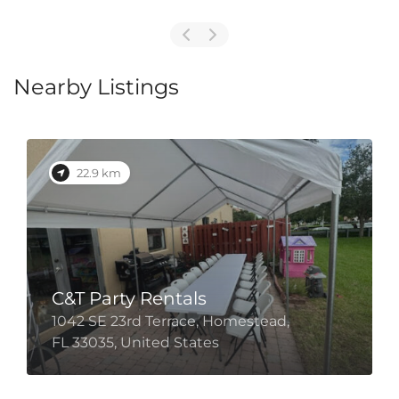
Nearby Listings
22.9 km
C&T Party Rentals
1042 SE 23rd Terrace, Homestead,
FL 33035, United States