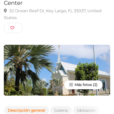
Ocean Reef Chapel & Fellowship
Center
32 Ocean Reef Dr, Key Largo, FL 33037, United
States
Más fotos
Descripción general
Galería
Ubicación