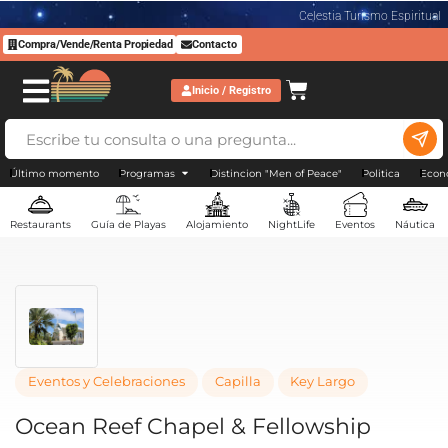
Celestia Turismo Espiritual
Compra/Vende/Renta Propiedad
Contacto
Inicio / Registro
Último momento
Programas
Distincion "Men of Peace"
Politica
Econ
Restaurants
Guía de Playas
Alojamiento
NightLife
Eventos
Náutica
Eventos y Celebraciones
Capilla
Key Largo