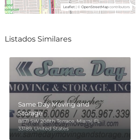
Leaflet
| ©
OpenStreetMap
contributors
Listados Similares
Same Day Moving and
Storage
8871 SW 208th Terrace, Miami, FL
33189, United States