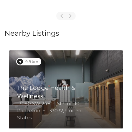
Nearby Listings
9.8 km
The Lodge Health &
Wellness
13090 SW 248th St Unit 10,
Princeton, FL 33032, United
States