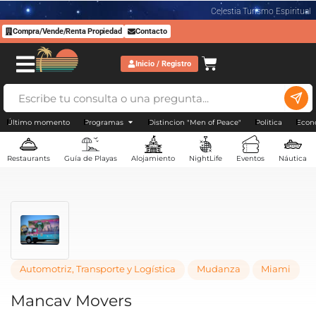
Celestia Turismo Espiritual
Compra/Vende/Renta Propiedad
Contacto
Inicio / Registro
Último momento
Programas
Distincion "Men of Peace"
Politica
Econ
Restaurants
Guía de Playas
Alojamiento
NightLife
Eventos
Náutica
Automotriz, Transporte y Logística
Mudanza
Miam