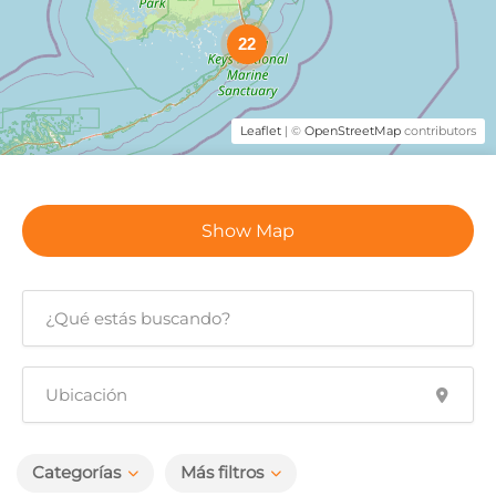
22
Leaflet
| ©
OpenStreetMap
contributors
Show Map
Categorías
Más filtros