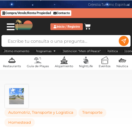
Celestia Turismo Espiritual
Compra/Vende/Renta Propiedad
Contacto
Inicio / Registro
Último momento
Programas
Distincion "Men of Peace"
Politica
Econ
Restaurants
Guía de Playas
Alojamiento
NightLife
Eventos
Náutica
Automotriz, Transporte y Logística
Transporte