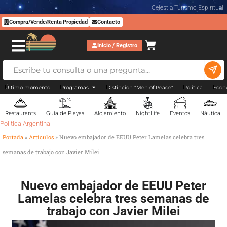
Celestia Turismo Espiritual
Compra/Vende/Renta Propiedad
Contacto
Inicio / Registro
Último momento
Programas
Distincion "Men of Peace"
Politica
Econ
Restaurants
Guía de Playas
Alojamiento
NightLife
Eventos
Náutica
Politica Argentina
Portada
»
Artículos
»
Nuevo embajador de EEUU Peter Lamelas celebra tres
semanas de trabajo con Javier Milei
Nuevo embajador de EEUU Peter
Lamelas celebra tres semanas de
trabajo con Javier Milei