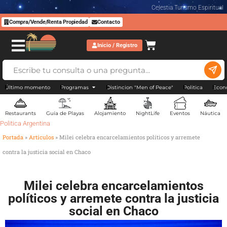
Celestia Turismo Espiritual
Compra/Vende/Renta Propiedad
Contacto
Inicio / Registro
Último momento
Programas
Distincion "Men of Peace"
Politica
Econ
Restaurants
Guía de Playas
Alojamiento
NightLife
Eventos
Náutica
Politica Argentina
Portada
»
Artículos
»
Milei celebra encarcelamientos políticos y arremete
contra la justicia social en Chaco
Milei celebra encarcelamientos
políticos y arremete contra la justicia
social en Chaco