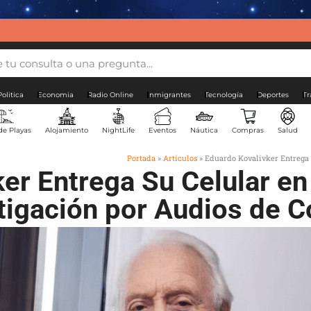
Politica
Economia
Radio Online
Inmigrantes
Tecnología
Deportes
Tr
de Playas
Alojamiento
NightLife
Eventos
Náutica
Compras
Salud
Portada
»
Artículos
»
Eduardo Kovalivker Entrega 
ker Entrega Su Celular e
tigación por Audios de 