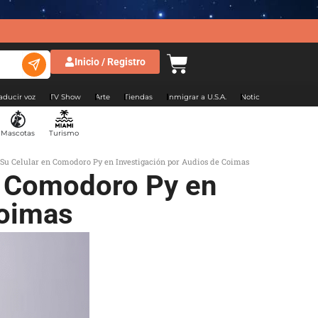
Inicio / Registro
aducir voz
TV Show
Arte
Tiendas
Inmigrar a U.S.A.
Noticias Argentina
Mascotas
Turismo
Su Celular en Comodoro Py en Investigación por Audios de Coimas
n Comodoro Py en
Coimas