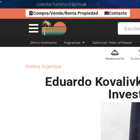
Celestia Turismo Espiritual
Compra/Vende/Renta Propiedad
Contacto
Último momento
Programas
Distincion "Men of Peace"
Restaurants
Guía 
Politica Argentina
Eduardo Kovaliv
Inves