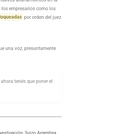
to los empresarios como los
bloqueadas
por orden del juez
 que una voz, presuntamente
, ahora tenés que poner el
nvestigación
,
Suizo Argentina