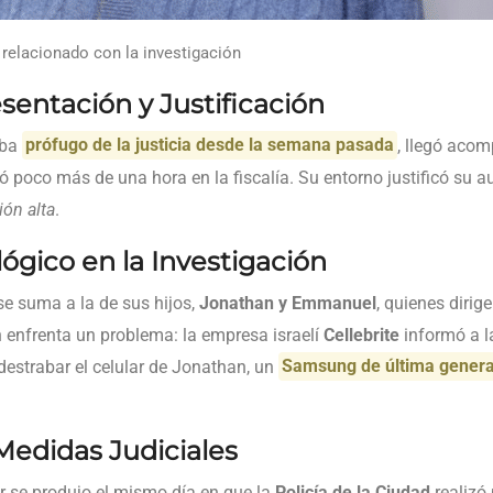
 relacionado con la investigación
esentación y Justificación
aba
prófugo de la justicia desde la semana pasada
, llegó aco
ó poco más de una hora en la fiscalía. Su entorno justificó su 
ión alta
.
ógico en la Investigación
se suma a la de sus hijos,
Jonathan y Emmanuel
, quienes diri
n enfrenta un problema: la empresa israelí
Cellebrite
informó a l
destrabar el celular de Jonathan, un
Samsung de última gener
Medidas Judiciales
r se produjo el mismo día en que la
Policía de la Ciudad
realizó