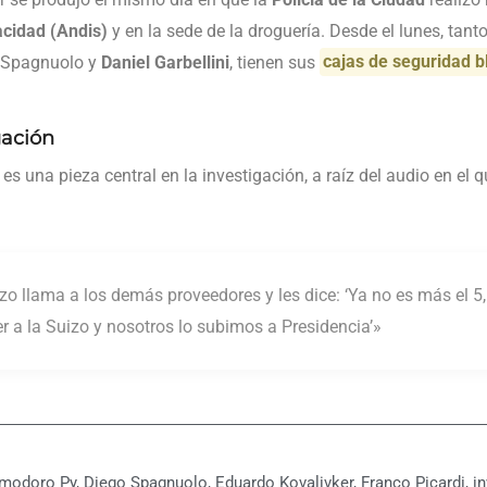
cidad (Andis)
y en la sede de la droguería. Desde el lunes, tan
, Spagnuolo y
Daniel Garbellini
, tienen sus
cajas de seguridad 
gación
es una pieza central en la investigación, a raíz del audio en el
zo llama a los demás proveedores y les dice: ‘Ya no es más el 5
er a la Suizo y nosotros lo subimos a Presidencia’»
modoro Py
,
Diego Spagnuolo
,
Eduardo Kovalivker
,
Franco Picardi
,
i