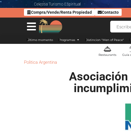
Celestia Turismo Espiritual
Compra/Vende/Renta Propiedad
Contacto
Último momento
Programas
Distincion "Men of Peace"
Restaurants
Guía 
Politica Argentina
Asociación 
incumplimi