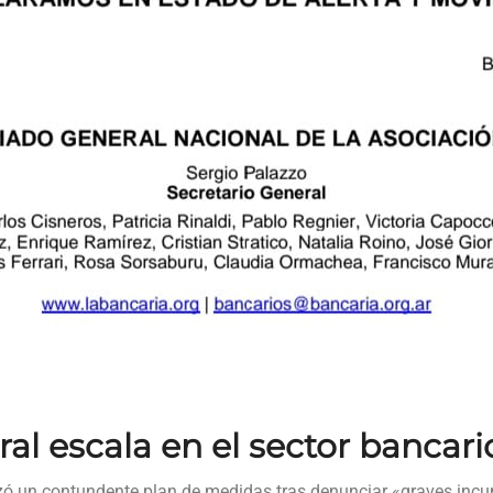
ral escala en el sector bancari
ó un contundente plan de medidas tras denunciar «graves inc