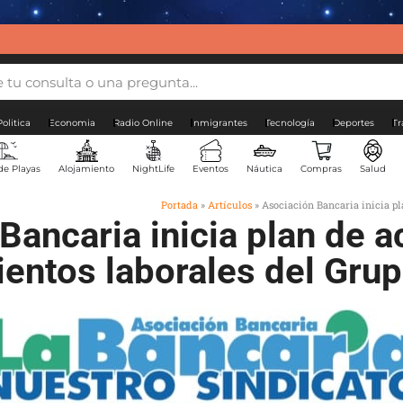
Politica
Economia
Radio Online
Inmigrantes
Tecnología
Deportes
Tr
de Playas
Alojamiento
NightLife
Eventos
Náutica
Compras
Salud
Portada
»
Artículos
»
Asociación Bancaria inicia p
Bancaria inicia plan de a
entos laborales del Gru