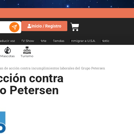
Inicio / Registro
aducir voz
TV Show
Arte
Tiendas
Inmigrar a U.S.A.
Noticias Argentina
Mascotas
Turismo
lan de acción contra incumplimientos laborales del Grupo Petersen
cción contra
po Petersen