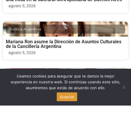
agosto 5, 2026
Politica Argentina
Mariana Ron asume la Dirección de Asuntos Culturales
de la Cancillería Argentina
agosto 5, 2026
Usamos cookies para asegurar que te damos la mejor
Politica Argentina
experiencia en nuestra web. Si continúas usando este sitio,
asumiremos que estás de acuerdo con ello.
García Cuerva: el mensaje del Papa León XIV en
Argentina será “una caricia al alma”
Aceptar
agosto 5, 2026
Politica Argentina