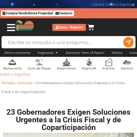
Celestia Turismo Espiritual
Compra/Vende/Renta Propiedad
Contacto
Inicio / Registro
Último momento
Programas
Distincion "Men of Peace"
Politica
Econ
Restaurants
Guía de Playas
Alojamiento
NightLife
Eventos
Náutica
Politica Argentina
Portada
»
Artículos
»
23 Gobernadores Exigen Soluciones Urgentes a la Crisis
Fiscal y de Coparticipación
23 Gobernadores Exigen Soluciones
Urgentes a la Crisis Fiscal y de
Coparticipación