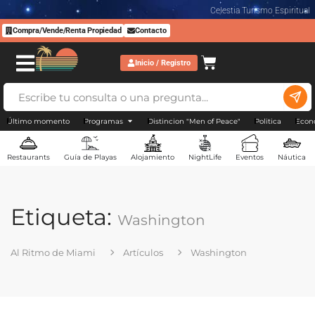
Celestia Turismo Espiritual
Compra/Vende/Renta Propiedad
Contacto
Inicio / Registro
Último momento
Programas
Distincion "Men of Peace"
Politica
Econ
Restaurants
Guía de Playas
Alojamiento
NightLife
Eventos
Náutica
Etiqueta:
Washington
Al Ritmo de Miami
Artículos
Washington