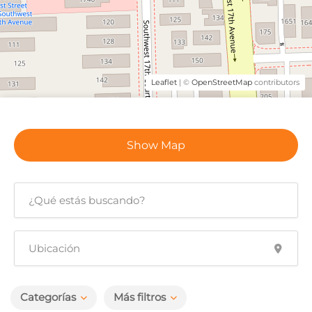
Leaflet
| ©
OpenStreetMap
contributors
Show Map
Categorías
Más filtros