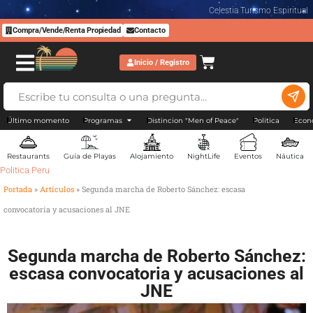
Celestia Turismo Espiritual
Compra/Vende/Renta Propiedad
Contacto
Inicio / Registro
Último momento
Programas
Distincion "Men of Peace"
Politica
Econ
Restaurants
Guía de Playas
Alojamiento
NightLife
Eventos
Náutica
Politica Peru
Portada
»
Artículos
»
Segunda marcha de Roberto Sánchez: escasa
convocatoria y acusaciones al JNE
Segunda marcha de Roberto Sánchez:
escasa convocatoria y acusaciones al
JNE