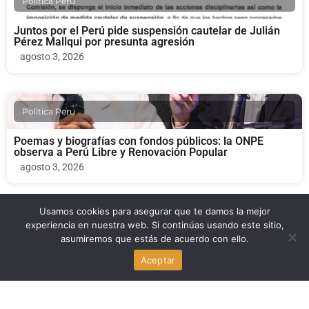
Politica Peru
Juntos por el Perú pide suspensión cautelar de Julián
Pérez Mallqui por presunta agresión
agosto 3, 2026
Politica Peru
Poemas y biografías con fondos públicos: la ONPE
observa a Perú Libre y Renovación Popular
agosto 3, 2026
Usamos cookies para asegurar que te damos la mejor
Politica Peru
experiencia en nuestra web. Si continúas usando este sitio,
asumiremos que estás de acuerdo con ello.
Fernando D’Alessio fallece: el legado del fundador de
Aceptar
Centrum PUCP y exministro de Educación y Salud
agosto 3, 2026