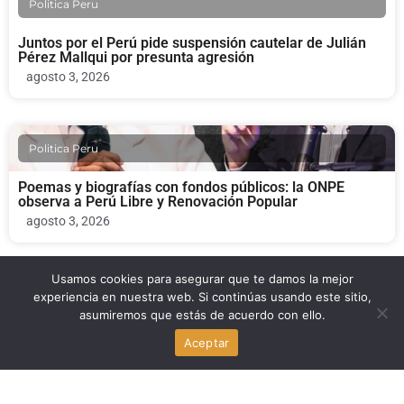
Politica Peru
Juntos por el Perú pide suspensión cautelar de Julián
Pérez Mallqui por presunta agresión
agosto 3, 2026
Politica Peru
Poemas y biografías con fondos públicos: la ONPE
observa a Perú Libre y Renovación Popular
agosto 3, 2026
Usamos cookies para asegurar que te damos la mejor
Politica Peru
experiencia en nuestra web. Si continúas usando este sitio,
asumiremos que estás de acuerdo con ello.
Fernando D’Alessio fallece: el legado del fundador de
Aceptar
Centrum PUCP y exministro de Educación y Salud
agosto 3, 2026