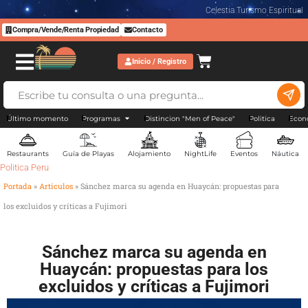
Celestia Turismo Espiritual
Compra/Vende/Renta Propiedad
Contacto
Inicio / Registro
Último momento
Programas
Distincion "Men of Peace"
Politica
Econ
Restaurants
Guía de Playas
Alojamiento
NightLife
Eventos
Náutica
Politica Peru
Portada
»
Artículos
»
Sánchez marca su agenda en Huaycán: propuestas para
los excluidos y críticas a Fujimori
Sánchez marca su agenda en
Huaycán: propuestas para los
excluidos y críticas a Fujimori