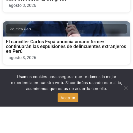
agosto 3, 2026
Politica Peru
El canciller Carlos Espá anuncia «mano firme»:
continuarán las expulsiones de delincuentes extranjeros
en Perú
agosto 3, 2026
Usamos cookies para asegurar que te damos la mejor
Politica Peru
experiencia en nuestra web. Si continúas usando este sitio,
asumiremos que estás de acuerdo con ello.
Keiko Fujimori conforma su gabinete con excríticos del
Aceptar
fujimorismo: Luis Galarreta lidera la lista
agosto 3, 2026
Politica Peru