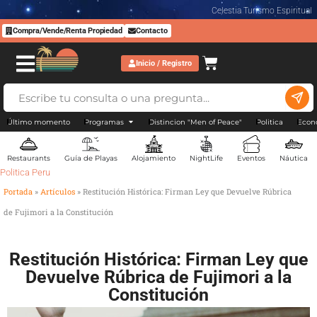
Celestia Turismo Espiritual
Compra/Vende/Renta Propiedad
Contacto
Inicio / Registro
Último momento
Programas
Distincion "Men of Peace"
Politica
Econ
Restaurants
Guía de Playas
Alojamiento
NightLife
Eventos
Náutica
Politica Peru
Portada
»
Artículos
»
Restitución Histórica: Firman Ley que Devuelve Rúbrica
de Fujimori a la Constitución
Restitución Histórica: Firman Ley que
Devuelve Rúbrica de Fujimori a la
Constitución