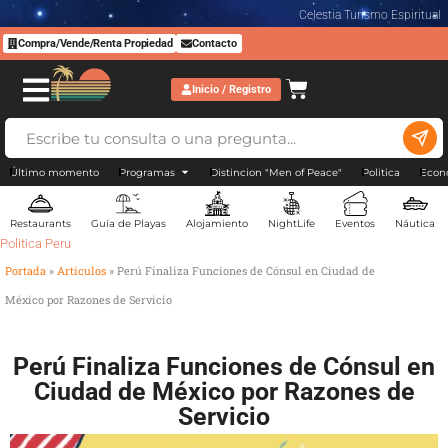
Celestia Turismo Espiritual
Compra/Vende/Renta Propiedad
Contacto
Inicio / Registro
Último momento
Programas
Distincion "Men of Peace"
Politica
Econ
Restaurants
Guía de Playas
Alojamiento
NightLife
Eventos
Náutica
Politica Peru
Portada
»
Artículos
»
Perú Finaliza Funciones de Cónsul en Ciudad de
México por Razones de Servicio
Perú Finaliza Funciones de Cónsul en
Ciudad de México por Razones de
Servicio