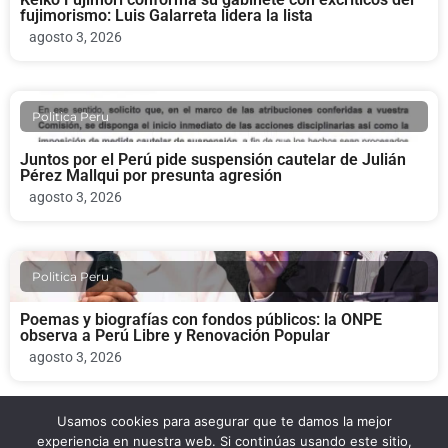
fujimorismo: Luis Galarreta lidera la lista
agosto 3, 2026
Politica Peru
Juntos por el Perú pide suspensión cautelar de Julián
Pérez Mallqui por presunta agresión
agosto 3, 2026
Politica Peru
Poemas y biografías con fondos públicos: la ONPE
observa a Perú Libre y Renovación Popular
agosto 3, 2026
Usamos cookies para asegurar que te damos la mejor
Politica Peru
experiencia en nuestra web. Si continúas usando este sitio,