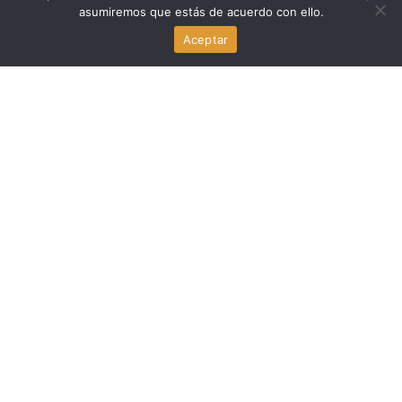
asumiremos que estás de acuerdo con ello.
Fernando D’Alessio fallece: el legado del fundador de
Aceptar
Centrum PUCP y exministro de Educación y Salud
agosto 3, 2026
Politica Peru
Enrique Vásquez Chumbiauca asume como jefe del
Gabinete de Asesores de la PCM
agosto 2, 2026