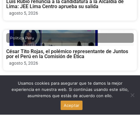
Luis Rubio renuncia a la candidatura a la Alcaldía de
Lima: JEE Lima Centro aprueba su salida
agosto 5, 2026
Politica Peru
César Tito Rojas, el polémico representante de Juntos
por el Perú en la Comisión de Ética
agosto 5, 2026
Usamos cookies para asegurar que te damos la mejor
Politica Peru
experiencia en nuestra web. Si continúas usando este sitio,
asumiremos que estás de acuerdo con ello.
Carlos Espá al Senado: buscan que explique el ingreso
Aceptar
del Perú al Escudo de las Américas
agosto 4, 2026
Politica Peru