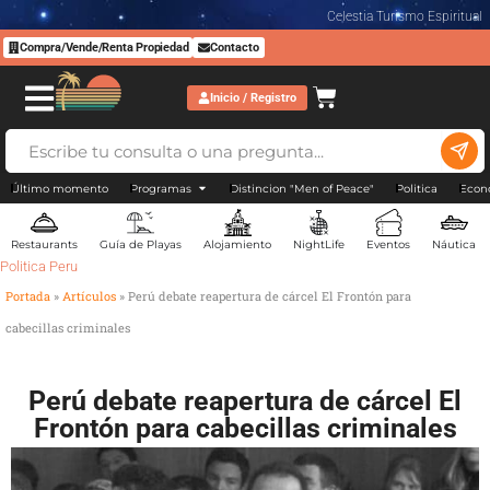
Celestia Turismo Espiritual
Compra/Vende/Renta Propiedad
Contacto
Inicio / Registro
Último momento
Programas
Distincion "Men of Peace"
Politica
Econ
Restaurants
Guía de Playas
Alojamiento
NightLife
Eventos
Náutica
Politica Peru
Portada
»
Artículos
»
Perú debate reapertura de cárcel El Frontón para
cabecillas criminales
Perú debate reapertura de cárcel El
Frontón para cabecillas criminales