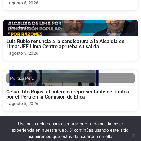
agosto 5, 2026
Politica Peru
Luis Rubio renuncia a la candidatura a la Alcaldía de
Lima: JEE Lima Centro aprueba su salida
agosto 5, 2026
Politica Peru
César Tito Rojas, el polémico representante de Juntos
por el Perú en la Comisión de Ética
agosto 5, 2026
Usamos cookies para asegurar que te damos la mejor
Politica Peru
experiencia en nuestra web. Si continúas usando este sitio,
asumiremos que estás de acuerdo con ello.