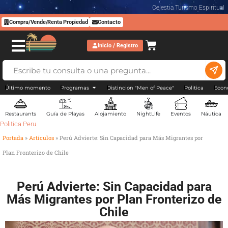
Celestia Turismo Espiritual
Compra/Vende/Renta Propiedad
Contacto
Inicio / Registro
Último momento
Programas
Distincion "Men of Peace"
Politica
Econ
Restaurants
Guía de Playas
Alojamiento
NightLife
Eventos
Náutica
Politica Peru
Portada
»
Artículos
»
Perú Advierte: Sin Capacidad para Más Migrantes por
Plan Fronterizo de Chile
Perú Advierte: Sin Capacidad para
Más Migrantes por Plan Fronterizo de
Chile