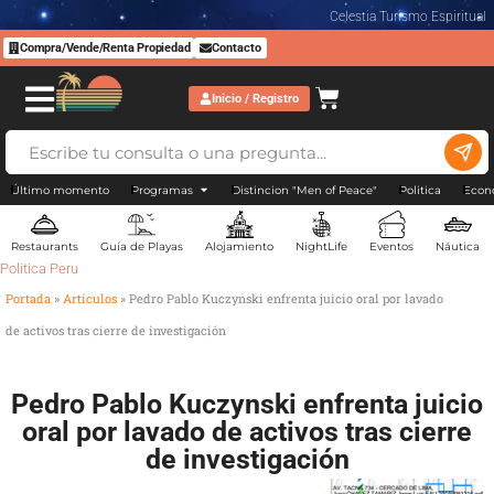
Celestia Turismo Espiritual
Compra/Vende/Renta Propiedad
Contacto
Inicio / Registro
Último momento
Programas
Distincion "Men of Peace"
Politica
Econ
Restaurants
Guía de Playas
Alojamiento
NightLife
Eventos
Náutica
Politica Peru
Portada
»
Artículos
»
Pedro Pablo Kuczynski enfrenta juicio oral por lavado
de activos tras cierre de investigación
Pedro Pablo Kuczynski enfrenta juicio
oral por lavado de activos tras cierre
de investigación