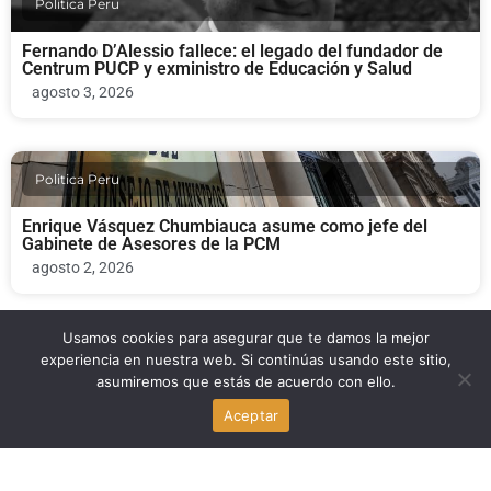
Politica Peru
Fernando D’Alessio fallece: el legado del fundador de
Centrum PUCP y exministro de Educación y Salud
agosto 3, 2026
Politica Peru
Enrique Vásquez Chumbiauca asume como jefe del
Gabinete de Asesores de la PCM
agosto 2, 2026
Usamos cookies para asegurar que te damos la mejor
Politica Peru
experiencia en nuestra web. Si continúas usando este sitio,
asumiremos que estás de acuerdo con ello.
Marissa Palomino asume como secretaria general del
Aceptar
Despacho Presidencial
agosto 2, 2026