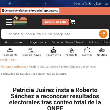
Celestia Turismo Espiritual
Compra/Vende/Renta Propiedad
Contacto
Inicio / Registro
Último momento
Programas
Distincion "Men of Peace"
Politica
Econ
Restaurants
Guía de Playas
Alojamiento
NightLife
Eventos
Náutica
Politica Peru
Portada
»
Artículos
»
Patricia Juárez insta a Roberto Sánchez a reconocer
resultados electorales tras conteo total de la ONPE
Patricia Juárez insta a Roberto
Sánchez a reconocer resultados
electorales tras conteo total de la
ONPE