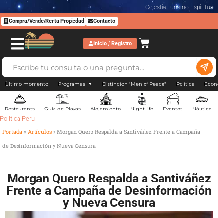
Celestia Turismo Espiritual
Compra/Vende/Renta Propiedad
Contacto
Inicio / Registro
Último momento
Programas
Distincion "Men of Peace"
Politica
Econ
Restaurants
Guía de Playas
Alojamiento
NightLife
Eventos
Náutica
Politica Peru
Portada
»
Artículos
»
Morgan Quero Respalda a Santiváñez Frente a Campaña
de Desinformación y Nueva Censura
Morgan Quero Respalda a Santiváñez
Frente a Campaña de Desinformación
y Nueva Censura