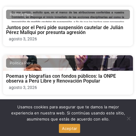
Politica Peru
Juntos por el Perú pide suspensión cautelar de Julián
Pérez Mallqui por presunta agresión
agosto 3, 2026
Politica Peru
Poemas y biografías con fondos públicos: la ONPE
observa a Perú Libre y Renovación Popular
agosto 3, 2026
Usamos cookies para asegurar que te damos la mejor
Politica Peru
experiencia en nuestra web. Si continúas usando este sitio,
asumiremos que estás de acuerdo con ello.
Fernando D’Alessio fallece: el legado del fundador de
Aceptar
Centrum PUCP y exministro de Educación y Salud
agosto 3, 2026