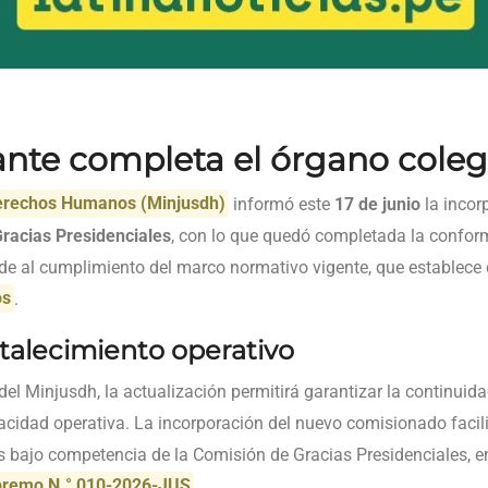
ante completa el órgano cole
 Derechos Humanos (Minjusdh)
informó este
17 de junio
la incor
racias Presidenciales
, con lo que quedó completada la confor
e al cumplimiento del marco normativo vigente, que establece 
os
.
rtalecimiento operativo
el Minjusdh, la actualización permitirá garantizar la continuida
acidad operativa. La incorporación del nuevo comisionado facilit
s bajo competencia de la Comisión de Gracias Presidenciales, en
premo N.° 010-2026-JUS
.