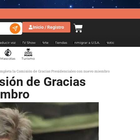
Inicio / Registro
aducir voz
TV Show
Arte
Tiendas
Inmigrar a U.S.A.
Noticias Argentina
Mascotas
Turismo
completa la Comisión de Gracias Presidenciales con nuevo miembro
sión de Gracias
embro