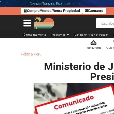
Celestia Turismo Espiritual
Compra/Vende/Renta Propiedad
Contacto
Último momento
Programas
Distincion "Men of Peace"
Restaurants
Guía 
Politica Peru
Ministerio de 
Pres