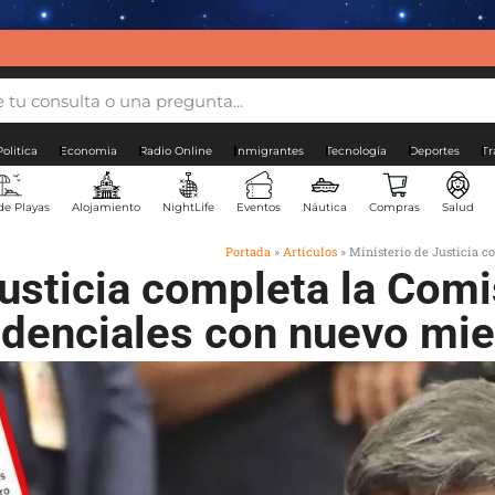
Politica
Economia
Radio Online
Inmigrantes
Tecnología
Deportes
Tr
de Playas
Alojamiento
NightLife
Eventos
Náutica
Compras
Salud
Portada
»
Artículos
»
Ministerio de Justicia 
Justicia completa la Comi
idenciales con nuevo mi