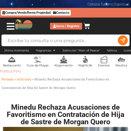
Celestia Turismo Espiritual
Compra/Vende/Renta Propiedad
Contacto
Inicio / Registro
Último momento
Programas
Distincion "Men of Peace"
Politica
Econ
Restaurants
Guía de Playas
Alojamiento
NightLife
Eventos
Náutica
Politica Peru
Portada
»
Artículos
»
Minedu Rechaza Acusaciones de Favoritismo en
Contratación de Hija de Sastre de Morgan Quero
Minedu Rechaza Acusaciones de
Favoritismo en Contratación de Hija
de Sastre de Morgan Quero