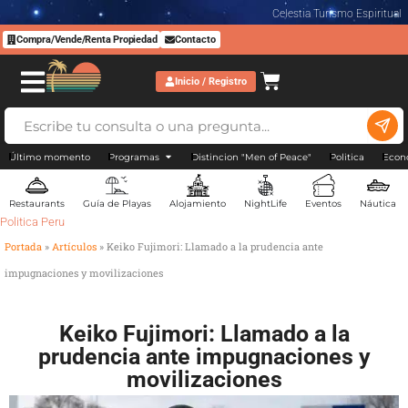
Celestia Turismo Espiritual
Compra/Vende/Renta Propiedad
Contacto
Inicio / Registro
Último momento
Programas
Distincion "Men of Peace"
Politica
Econ
Restaurants
Guía de Playas
Alojamiento
NightLife
Eventos
Náutica
Politica Peru
Portada
»
Artículos
»
Keiko Fujimori: Llamado a la prudencia ante
impugnaciones y movilizaciones
Keiko Fujimori: Llamado a la
prudencia ante impugnaciones y
movilizaciones