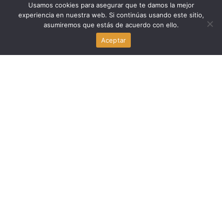
Usamos cookies para asegurar que te damos la mejor
Politica Peru
experiencia en nuestra web. Si continúas usando este sitio,
asumiremos que estás de acuerdo con ello.
Keiko Fujimori conforma su gabinete con excríticos del
Aceptar
fujimorismo: Luis Galarreta lidera la lista
agosto 3, 2026
Politica Peru
Juntos por el Perú pide suspensión cautelar de Julián
Pérez Mallqui por presunta agresión
agosto 3, 2026