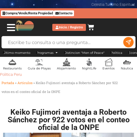
Celestia Turismo Espiritual
Compra/Vende/Renta Propiedad
Contacto
Inicio / Registro
Último momento
Programas
Distincion "Men of Peace"
Politica
Econ
Restaurants
Guía de Playas
Alojamiento
NightLife
Eventos
Náutica
Politica Peru
Portada
»
Artículos
»
Keiko Fujimori aventaja a Roberto Sánchez por 922
votos en el conteo oficial de la ONPE
Keiko Fujimori aventaja a Roberto
Sánchez por 922 votos en el conteo
oficial de la ONPE