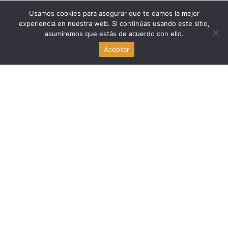
Usamos cookies para asegurar que te damos la mejor
Politica Peru
experiencia en nuestra web. Si continúas usando este sitio,
asumiremos que estás de acuerdo con ello.
Fernando D’Alessio fallece: el legado del fundador de
Aceptar
Centrum PUCP y exministro de Educación y Salud
agosto 3, 2026
Politica Peru
Enrique Vásquez Chumbiauca asume como jefe del
Gabinete de Asesores de la PCM
agosto 2, 2026