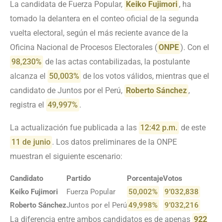
La candidata de Fuerza Popular,
Keiko Fujimori
, ha
tomado la delantera en el conteo oficial de la segunda
vuelta electoral, según el más reciente avance de la
Oficina Nacional de Procesos Electorales (
ONPE
). Con el
98,230%
de las actas contabilizadas, la postulante
alcanza el
50,003%
de los votos válidos, mientras que el
candidato de Juntos por el Perú,
Roberto Sánchez
,
registra el
49,997%
.
La actualización fue publicada a las
12:42 p.m.
de este
11 de junio
. Los datos preliminares de la ONPE
muestran el siguiente escenario:
Candidato
Partido
Porcentaje
Votos
Keiko Fujimori
Fuerza Popular
50,002%
9’032,838
Roberto Sánchez
Juntos por el Perú
49,998%
9’032,216
La diferencia entre ambos candidatos es de apenas
922