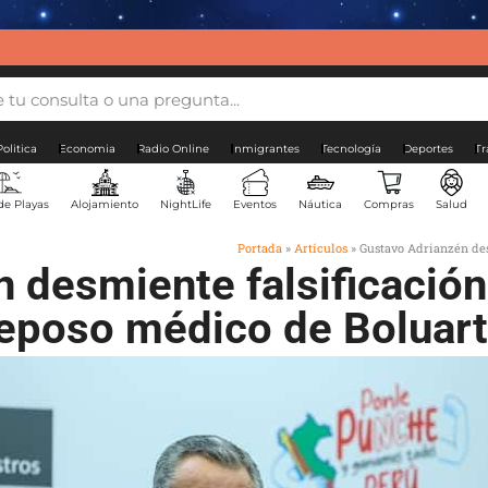
Politica
Economia
Radio Online
Inmigrantes
Tecnología
Deportes
Tr
de Playas
Alojamiento
NightLife
Eventos
Náutica
Compras
Salud
Portada
»
Artículos
»
Gustavo Adrianzén des
 desmiente falsificación
eposo médico de Boluar