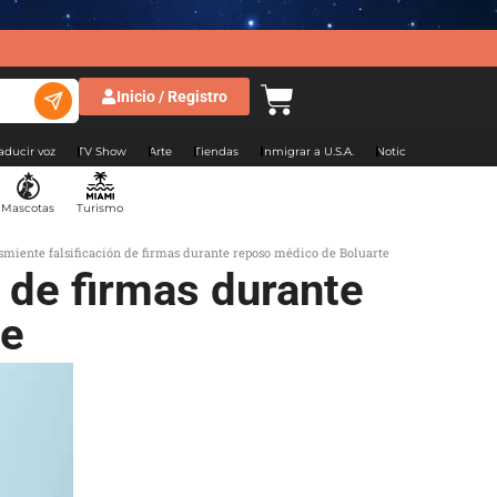
Inicio / Registro
aducir voz
TV Show
Arte
Tiendas
Inmigrar a U.S.A.
Noticias Argentina
Mascotas
Turismo
miente falsificación de firmas durante reposo médico de Boluarte
 de firmas durante
te