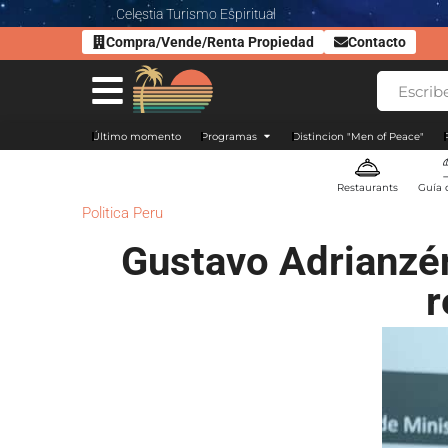
Celestia Turismo Espiritual
Compra/Vende/Renta Propiedad
Contacto
Último momento
Programas
Distincion "Men of Peace"
Restaurants
Guía 
Politica Peru
Gustavo Adrianzén
r