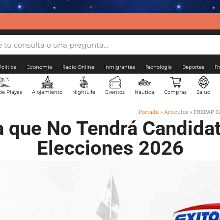
Politica
Economia
Radio Online
Inmigrantes
Tecnología
Deportes
Tr
de Playas
Alojamiento
NightLife
Eventos
Náutica
Compras
Salud
Portada
»
Artículos
»
FREPAP Co
que No Tendrá Candidat
Elecciones 2026