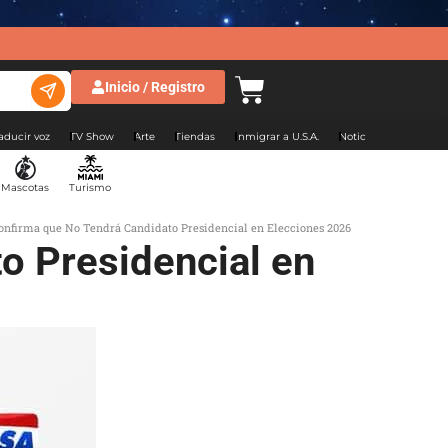
Inicio / Registro
aducir voz
TV Show
Arte
Tiendas
Inmigrar a U.S.A.
Noticias Argentina
Mascotas
Turismo
nfirma que No Tendrá Candidato Presidencial en Elecciones 2026
o Presidencial en