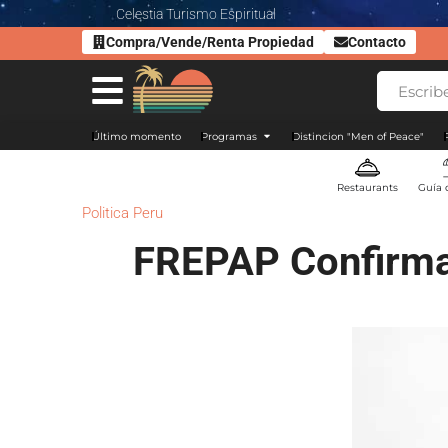
Celestia Turismo Espiritual
Compra/Vende/Renta Propiedad
Contacto
Último momento
Programas
Distincion "Men of Peace"
Restaurants
Guía 
Politica Peru
FREPAP Confirma 