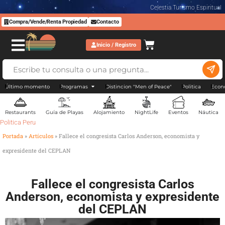
Celestia Turismo Espiritual
Compra/Vende/Renta Propiedad
Contacto
Inicio / Registro
Último momento
Programas
Distincion "Men of Peace"
Politica
Econ
Restaurants
Guía de Playas
Alojamiento
NightLife
Eventos
Náutica
Politica Peru
Portada
»
Artículos
»
Fallece el congresista Carlos Anderson, economista y
expresidente del CEPLAN
Fallece el congresista Carlos
Anderson, economista y expresidente
del CEPLAN