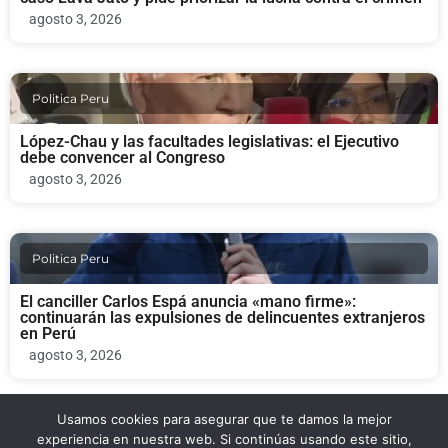
agosto 3, 2026
Politica Peru
López-Chau y las facultades legislativas: el Ejecutivo
debe convencer al Congreso
agosto 3, 2026
Politica Peru
El canciller Carlos Espá anuncia «mano firme»:
continuarán las expulsiones de delincuentes extranjeros
en Perú
agosto 3, 2026
Usamos cookies para asegurar que te damos la mejor
Politica Peru
experiencia en nuestra web. Si continúas usando este sitio,