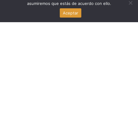
asumiremos que estás de acuerdo con ello.
Keiko Fujimori conforma su gabinete con excríticos del
Aceptar
fujimorismo: Luis Galarreta lidera la lista
agosto 3, 2026
Politica Peru
Juntos por el Perú pide suspensión cautelar de Julián
Pérez Mallqui por presunta agresión
agosto 3, 2026