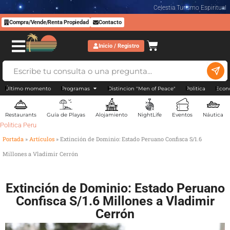
Celestia Turismo Espiritual
Compra/Vende/Renta Propiedad
Contacto
Inicio / Registro
Último momento
Programas
Distincion "Men of Peace"
Politica
Econ
Restaurants
Guía de Playas
Alojamiento
NightLife
Eventos
Náutica
Politica Peru
Portada
»
Artículos
»
Extinción de Dominio: Estado Peruano Confisca S/1.6
Millones a Vladimir Cerrón
Extinción de Dominio: Estado Peruano
Confisca S/1.6 Millones a Vladimir
Cerrón