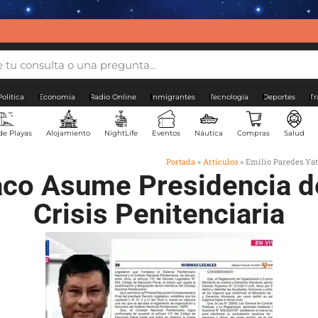
Politica
Economia
Radio Online
Inmigrantes
Tecnología
Deportes
Tr
de Playas
Alojamiento
NightLife
Eventos
Náutica
Compras
Salud
Portada
»
Artículos
»
Emilio Paredes Yat
aco Asume Presidencia d
Crisis Penitenciaria