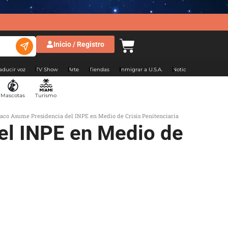
Inicio / Registro
aducir voz
TV Show
Arte
Tiendas
Inmigrar a U.S.A.
Noticias Argentina
Mascotas
Turismo
aco Asume Presidencia del INPE en Medio de Crisis Penitenciaria
el INPE en Medio de