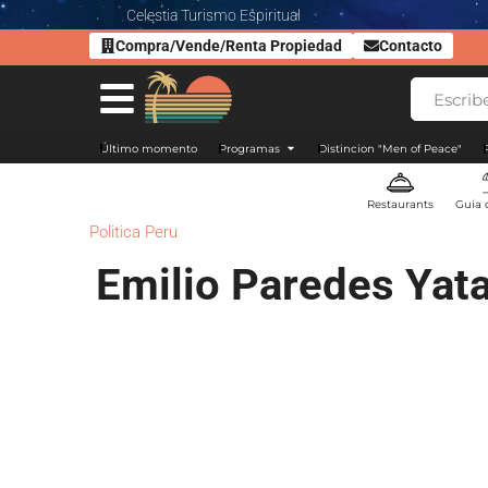
Celestia Turismo Espiritual
Compra/Vende/Renta Propiedad
Contacto
Último momento
Programas
Distincion "Men of Peace"
Restaurants
Guía 
Politica Peru
Emilio Paredes Yat