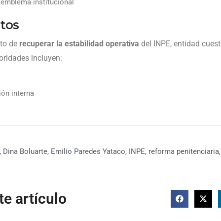
 emblema institucional
tos
eto de
recuperar la estabilidad operativa
del INPE, entidad cuest
ioridades incluyen:
ón interna
,
Dina Boluarte
,
Emilio Paredes Yataco
,
INPE
,
reforma penitenciaria
e artículo