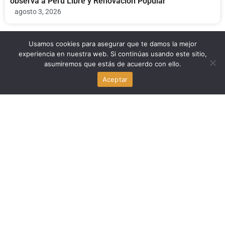
observa a Perú Libre y Renovación Popular
agosto 3, 2026
Usamos cookies para asegurar que te damos la mejor
Politica Peru
experiencia en nuestra web. Si continúas usando este sitio,
asumiremos que estás de acuerdo con ello.
Fernando D’Alessio fallece: el legado del fundador de
Aceptar
Centrum PUCP y exministro de Educación y Salud
agosto 3, 2026
Politica Peru
Enrique Vásquez Chumbiauca asume como jefe del
Gabinete de Asesores de la PCM
agosto 2, 2026