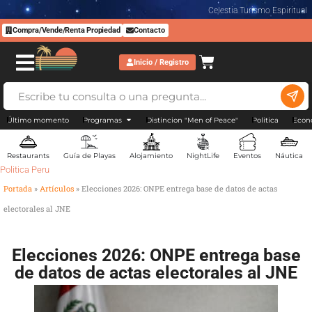
Celestia Turismo Espiritual
Compra/Vende/Renta Propiedad
Contacto
Inicio / Registro
Último momento
Programas
Distincion "Men of Peace"
Politica
Econ
Restaurants
Guía de Playas
Alojamiento
NightLife
Eventos
Náutica
Politica Peru
Portada
»
Artículos
»
Elecciones 2026: ONPE entrega base de datos de actas
electorales al JNE
Elecciones 2026: ONPE entrega base
de datos de actas electorales al JNE