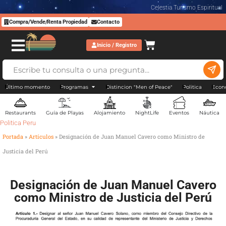
Celestia Turismo Espiritual
Compra/Vende/Renta Propiedad
Contacto
Inicio / Registro
Último momento
Programas
Distincion "Men of Peace"
Politica
Econ
Restaurants
Guía de Playas
Alojamiento
NightLife
Eventos
Náutica
Politica Peru
Portada
»
Artículos
»
Designación de Juan Manuel Cavero como Ministro de
Justicia del Perú
Designación de Juan Manuel Cavero
como Ministro de Justicia del Perú