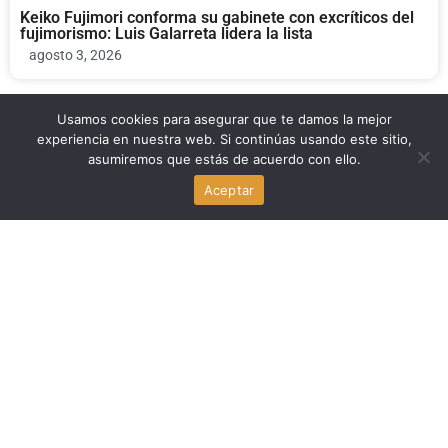
Keiko Fujimori conforma su gabinete con excríticos del
fujimorismo: Luis Galarreta lidera la lista
agosto 3, 2026
Usamos cookies para asegurar que te damos la mejor
Politica Peru
experiencia en nuestra web. Si continúas usando este sitio,
asumiremos que estás de acuerdo con ello.
Juntos por el Perú pide suspensión cautelar de Julián
Aceptar
Pérez Mallqui por presunta agresión
agosto 3, 2026
Politica Peru
Poemas y biografías con fondos públicos: la ONPE
observa a Perú Libre y Renovación Popular
agosto 3, 2026