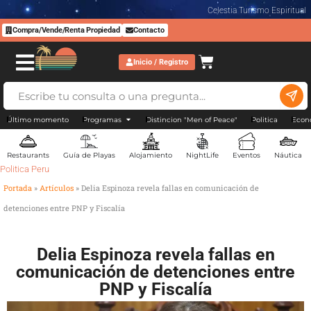
Celestia Turismo Espiritual
Compra/Vende/Renta Propiedad
Contacto
Inicio / Registro
Último momento
Programas
Distincion "Men of Peace"
Politica
Econ
Restaurants
Guía de Playas
Alojamiento
NightLife
Eventos
Náutica
Politica Peru
Portada
»
Artículos
»
Delia Espinoza revela fallas en comunicación de
detenciones entre PNP y Fiscalía
Delia Espinoza revela fallas en
comunicación de detenciones entre
PNP y Fiscalía