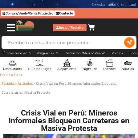
Celestia Turismo Espiritual
Compra/Vende/Renta Propiedad
Contacto
Inicio / Registro
Último momento
Programas
Distincion "Men of Peace"
Politica
Econ
Restaurants
Guía de Playas
Alojamiento
NightLife
Eventos
Náutica
Politica Peru
Portada
»
Artículos
»
Crisis Vial en Perú: Mineros Informales Bloquean
Carreteras en Masiva Protesta
Crisis Vial en Perú: Mineros
Informales Bloquean Carreteras en
Masiva Protesta