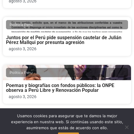
agosto 3, 2026
Politica Peru
Juntos por el Perú pide suspensión cautelar de Julián
Pérez Mallqui por presunta agresión
agosto 3, 2026
Politica Peru
Poemas y biografías con fondos públicos: la ONPE
observa a Perú Libre y Renovación Popular
agosto 3, 2026
Usamos cookies para asegurar que te damos la mejor
Politica Peru
experiencia en nuestra web. Si continúas usando este sitio,
asumiremos que estás de acuerdo con ello.
Fernando D’Alessio fallece: el legado del fundador de