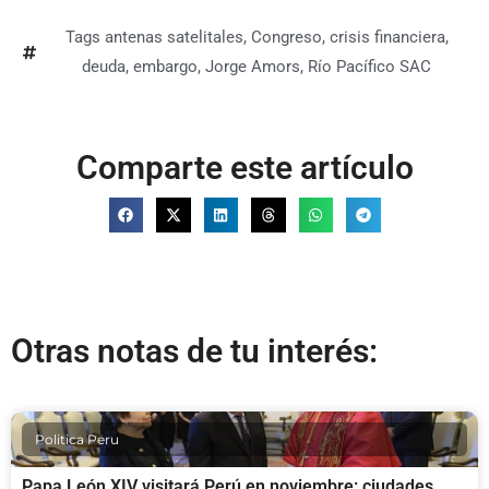
Tags
antenas satelitales
,
Congreso
,
crisis financiera
,
deuda
,
embargo
,
Jorge Amors
,
Río Pacífico SAC
Comparte este artículo
Otras notas de tu interés:
Politica Peru
Papa León XIV visitará Perú en noviembre: ciudades,