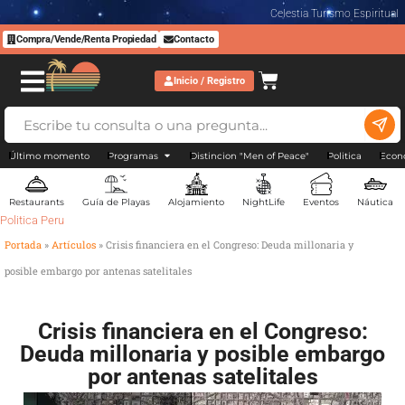
Celestia Turismo Espiritual
Compra/Vende/Renta Propiedad
Contacto
Inicio / Registro
Último momento
Programas
Distincion "Men of Peace"
Politica
Econ
Restaurants
Guía de Playas
Alojamiento
NightLife
Eventos
Náutica
Politica Peru
Portada
»
Artículos
»
Crisis financiera en el Congreso: Deuda millonaria y
posible embargo por antenas satelitales
Crisis financiera en el Congreso:
Deuda millonaria y posible embargo
por antenas satelitales