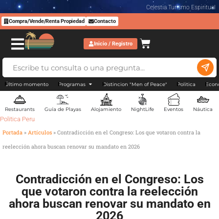
Celestia Turismo Espiritual
Compra/Vende/Renta Propiedad
Contacto
Inicio / Registro
Último momento
Programas
Distincion "Men of Peace"
Politica
Econ
Restaurants
Guía de Playas
Alojamiento
NightLife
Eventos
Náutica
Politica Peru
Portada
»
Artículos
»
Contradicción en el Congreso: Los que votaron contra la
reelección ahora buscan renovar su mandato en 2026
Contradicción en el Congreso: Los
que votaron contra la reelección
ahora buscan renovar su mandato en
2026