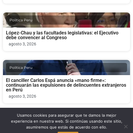
Politica Peru
López-Chau y las facultades legislativas: el Ejecutivo
debe convencer al Congreso
agosto 3, 2026
Politica Peru
El canciller Carlos Espá anuncia «mano firme»:
continuarán las expulsiones de delincuentes extranjeros
en Perú
agosto 3, 2026
Usamos cookies para asegurar que te damos la mejor
Politica Peru
experiencia en nuestra web. Si continúas usando este sitio,
asumiremos que estás de acuerdo con ello.
Keiko Fujimori conforma su gabinete con excríticos del