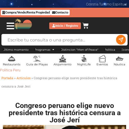
Celestia Turismo Espiritual
Compra/Vende/Renta Propiedad
Contacto
Inicio / Registro
Último momento
Programas
Distincion "Men of Peace"
Politica
Econ
Restaurants
Guía de Playas
Alojamiento
NightLife
Eventos
Náutica
Politica Peru
Portada
»
Artículos
»
Congreso peruano elige nuevo presidente tras histórica
censura a José Jerí
Congreso peruano elige nuevo
presidente tras histórica censura a
José Jerí