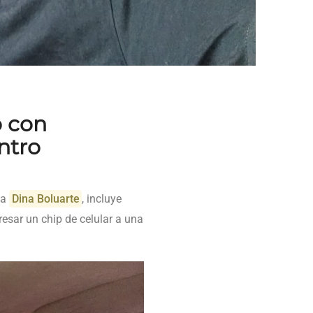
o con
ntro
ta
Dina Boluarte
, incluye
resar un chip de celular a una