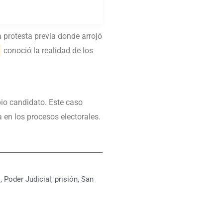
a protesta previa donde arrojó
n
conoció la realidad de los
pio candidato. Este caso
 en los procesos electorales.
o
,
Poder Judicial
,
prisión
,
San