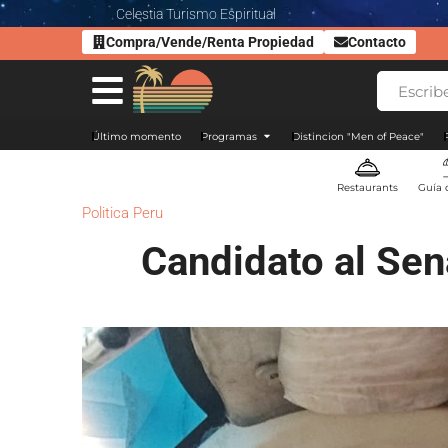
Celestia Turismo Espiritual
Compra/Vende/Renta Propiedad
Contacto
Último momento
Programas
Distincion "Men of Peace"
Restaurants
Guía 
Politica Peru
Candidato al Sen