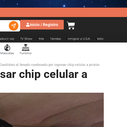
Inicio / Registro
aducir voz
TV Show
Arte
Tiendas
Inmigrar a U.S.A.
Noticias Argentina
Mascotas
Turismo
Candidato al Senado condenado por ingresar chip celular a prisión
ar chip celular a