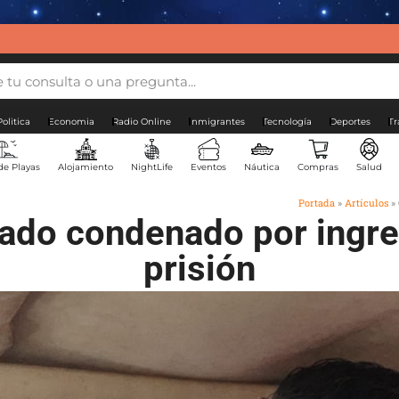
Politica
Economia
Radio Online
Inmigrantes
Tecnología
Deportes
Tr
de Playas
Alojamiento
NightLife
Eventos
Náutica
Compras
Salud
Portada
»
Artículos
»
ado condenado por ingres
prisión