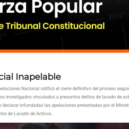
cial Inapelable
aciones Nacional ratificó el cierre definitivo del proceso segu
os investigados vinculados a presuntos delitos de lavado de act
s declarar infundadas las apelaciones presentadas por el Minist
itos de Lavado de Activos.