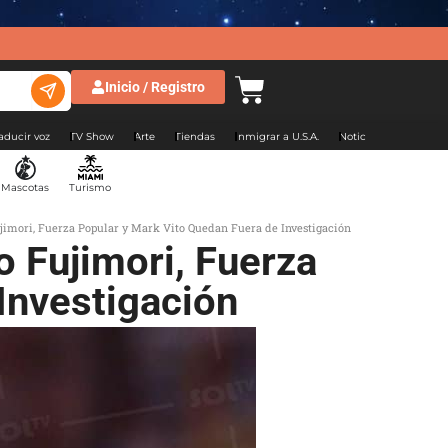
Inicio / Registro
aducir voz
TV Show
Arte
Tiendas
Inmigrar a U.S.A.
Noticias Argentina
Mascotas
Turismo
ujimori, Fuerza Popular y Mark Vito Quedan Fuera de Investigación
o Fujimori, Fuerza
Investigación