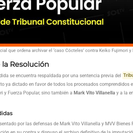
cial que ordena archivar el ‘caso Cócteles’ contra Keiko Fujimori y
la Resolución
edida se encuentra respaldada por una sentencia previa del
Trib
to ya dictado en favor de todos los procesados comprendidos e
ri y Fuerza Popular, sino también a
Mark Vito Villanella
y a la 
didas
esentado por las defensas de Mark Vito Villanella y MVV Bienes R
ción en su contra y dispuso el archivo definitivo de la imputaci