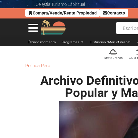
Celestia Turismo Espiritual
Compra/Vende/Renta Propiedad
Contacto
Último momento
Programas
Distincion "Men of Peace"
Restaurants
Guía 
Politica Peru
Archivo Definitiv
Popular y Ma