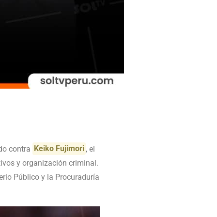
ido contra
Keiko Fujimori
, el
ivos y organización criminal.
erio Público y la Procuraduría