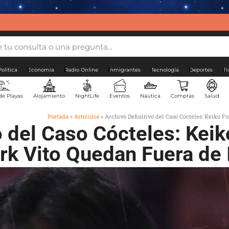
Politica
Economia
Radio Online
Inmigrantes
Tecnología
Deportes
Tr
de Playas
Alojamiento
NightLife
Eventos
Náutica
Compras
Salud
Portada
»
Artículos
»
Archivo Definitivo del Caso Cócteles: Keiko F
o del Caso Cócteles: Keik
rk Vito Quedan Fuera de 