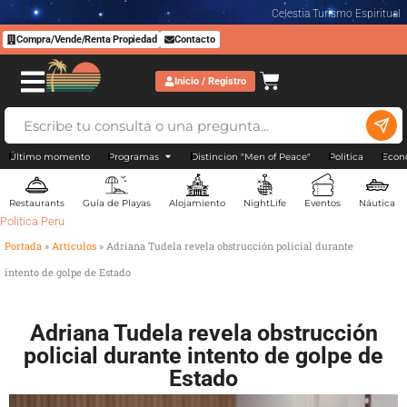
Celestia Turismo Espiritual
Compra/Vende/Renta Propiedad
Contacto
Inicio / Registro
Último momento
Programas
Distincion "Men of Peace"
Politica
Econ
Restaurants
Guía de Playas
Alojamiento
NightLife
Eventos
Náutica
Politica Peru
Portada
»
Artículos
»
Adriana Tudela revela obstrucción policial durante
intento de golpe de Estado
Adriana Tudela revela obstrucción
policial durante intento de golpe de
Estado