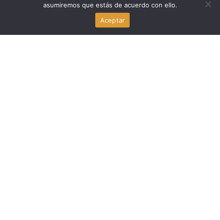
asumiremos que estás de acuerdo con ello.
Alberto Sierra se declara culpable del triple asesinato en
Miami
Aceptar
agosto 7, 2026
Economia
Michael Carbonara: la campaña en Florida que apuesta
fuerte por las criptomonedas
agosto 7, 2026