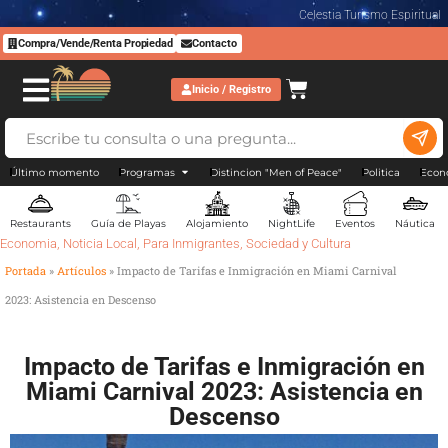
Celestia Turismo Espiritual
Compra/Vende/Renta Propiedad
Contacto
Inicio / Registro
Último momento
Programas
Distincion "Men of Peace"
Politica
Econ
Restaurants
Guía de Playas
Alojamiento
NightLife
Eventos
Náutica
Economia
,
Noticia Local
,
Para Inmigrantes
,
Sociedad y Cultura
Portada
»
Artículos
»
Impacto de Tarifas e Inmigración en Miami Carnival
2023: Asistencia en Descenso
Impacto de Tarifas e Inmigración en
Miami Carnival 2023: Asistencia en
Descenso